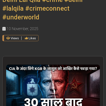
#lalqila #crimeconnect
#underworld
10 November, 2025
Views
Likes