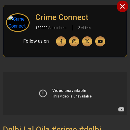
Crime Connect
182000
Subscribers
2
Videos
Follow us on
Delhi Lal Qila #crime #delhi