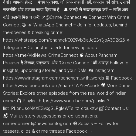
देगी। आपका होस्ट – पंचम प्रकाश, जो सिर्फ कहानी नहीं, अपराध की सोच, उसकी
राजनीति और उसका साया दिखाता है। 🔔 जल्दी से सब्सक्राइब करें – ताकि आप
कोई कहानी मिस न करें: 📌@Crime_Connect 📲 Connect With Crime
Connect 🤝 🔹 WhatsApp Channel – Join for updates, behind-
the-scenes & breaking crime:
https://whatsapp.com/channel/0029Vb3iaJc23n3jpA3C2k26 🔹
Telegram – Get instant alerts for new uploads:
https://t.me/VidNews_CrimeConnect 🧠 About Pancham
Prakash 🎙️ लेखक, पत्रकार, और 'Crime Connect' की आवाज़ Follow for
insights, upcoming stories, and your DMs: 📸 Instagram:
https://www.instagram.com/pancham_with_words 📘 Facebook:
https://www.facebook.com/share/1AiYsFAccd/ 🎥 More Crime
Stories: Explore other episodes from the real world of Indian
crime: 📺 Playlist: https://www.youtube.com/playlist?
list=PLonUsoNKXESvxgGLPgMWFs_tz_qrxukXw 📨 Contact Us:
📬 Mail us story suggestions or collaborations:
crimeconnect@newshumlog.com 🌐 Socials – Follow for
teasers, clips & crime threads Facebook →