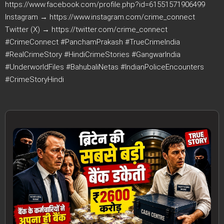
https://www.facebook.com/profile.php?id=61551571906499
Instagram → https://www.instagram.com/crime_connect
Twitter (X) → https://twitter.com/crime_connect
#CrimeConnect #PanchamPrakash #TrueCrimeIndia
#RealCrimeStory #HindiCrimeStories #GangwarIndia
#UnderworldFiles #BahubaliNetas #IndianPoliceEncounters
#CrimeStoryHindi