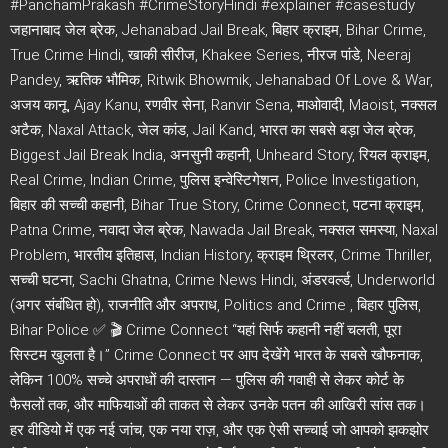
#PanchamPrakash #CrimeStoryHindi #explainer #casestudy
जहानाबाद जेल ब्रेक, Jehanabad Jail Break, बिहार क्राइम, Bihar Crime,
True Crime Hindi, खाकी सीरीज, Khakee Series, नीरज पांडे, Neeraj
Pandey, ऋतिक भौमिक, Ritwik Bhowmik, Jehanabad Of Love & War,
अजय कानू, Ajay Kanu, रणवीर सेना, Ranvir Sena, माओवादी, Maoist, नक्सल
अटैक, Naxal Attack, जेल कांड, Jail Kand, भारत का सबसे बड़ा जेल ब्रेक,
Biggest Jail Break India, अनसुनी कहानी, Unheard Story, रियल क्राइम,
Real Crime, Indian Crime, पुलिस इन्वेस्टिगेशन, Police Investigation,
बिहार की सच्ची कहानी, Bihar True Story, Crime Connect, पटना क्राइम,
Patna Crime, नवादा जेल ब्रेक, Nawada Jail Break, नक्सल समस्या, Naxal
Problem, भारतीय इतिहास, Indian History, क्राइम थ्रिलर, Crime Thriller,
सच्ची घटना, Sachi Ghatna, Crime News Hindi, अंडरवर्ल्ड, Underworld
(अगर संबंधित हो), राजनीति और अपराध, Politics and Crime , बिहार पुलिस,
Bihar Police ✅ 🎬 Crime Connect “यहां सिर्फ कहानी नहीं चलती, पूरा
सिस्टम खुलता है।” Crime Connect पर आप देखेंगे भारत के सबसे खौफनाक,
लेकिन 100% सच्चे अपराधों की दास्तान — पुलिस की गवाही से लेकर कोर्ट के
फैसलों तक, और माफियाओं की ताकत से लेकर उनके पतन की आखिरी सांस तक।
हर वीडियो में एक नई जांच, एक नया राज़, और एक ऐसी सच्चाई जो आपको झकझोर