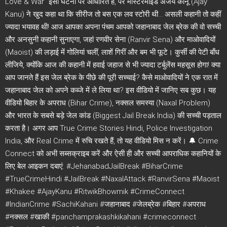
Love & War" इसी घटना पर आधारित है, पर मास्टरमाइंड अजय कानू (Ajay
Kanu) ने खुद कहा था कि सीरीज तो बस एक लव स्टोरी थी... असली कहानी तो कहीं
ज्यादा भयावह थी! आज आपका अपना पंचम आपको जहानाबाद जेल ब्रेक की वो सच्ची
और अनसुनी कहानी सुनाएगा, जहां रणवीर सेना (Ranvir Sena) और माओवादियों
(Maoist) की लड़ाई में गोलियां चलीं, लाशें गिरीं और बम भी फूटे। कुर्सी की पेटी बाँध
लीजिये, क्योंकि आज की कहानी में हवाई जहाज से भी ज्यादा टर्बुलेंस महसूस होगा! क्या
आप जानते हैं इस जेल ब्रेक के पीछे की पूरी सच्चाई? कैसे माओवादियों ने एक रात में
जहानाबाद जेल को अपने कब्जे में ले लिया था? इस वीडियो में जानिए सब कुछ। यह
वीडियो बिहार के अपराध (Bihar Crime), नक्सल समस्या (Naxal Problem)
और भारत के सबसे बड़े जेल कांड (Biggest Jail Break India) की सच्ची पड़ताल
करता है। अगर आप True Crime Stories Hindi, Police Investigation
India, और Real Crime में रुचि रखते हैं, तो यह वीडियो मिस न करें। 🔔 Crime
Connect को अभी सब्सक्राइब करें और ऐसी ही और सच्ची आपराधिक कहानियों के
लिए बेल आइकन दबाएं: #JehanabadJailBreak #BiharCrime
#TrueCrimeHindi #JailBreak #NaxalAttack #RanvirSena #Maoist
#Khakee #AjayKanu #RitwikBhowmik #CrimeConnect
#IndianCrime #SachiKahani #जहानाबाद #जेलब्रेक #बिहार #अपराध
#नक्सल #खाकी #panchamprakashkikahani #crimeconnect