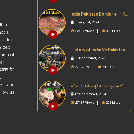
India Pakistan Border बनाने में
क्या दिक्कतें थीं | How Radcliffe
03 August, 2024
ltls
Line was Drawn | Indo Pak
Border
22508 Views
310 Likes
not a
s video,
alized
History of India Vs Pakistan
Union of
war 1965 Lahore in Hindi | भारत
03 December, 2023
पाकिस्तान युद्ध
for
271 Views
24 Likes
 अलग है?
,
w us on
चंगेज खान के अधूरे काम को पूरा करने वाल
उसका पोता | How did the
ollow us
17 September, 2024
Mongols Conquer China?
#china
27167 Views
205 Likes