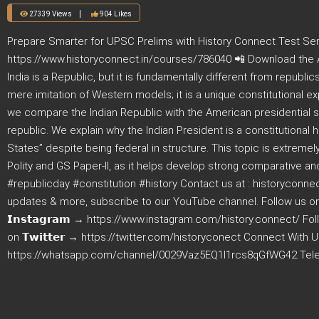
27339 Views
904 Likes
Prepare Smarter for UPSC Prelims with History Connect Test Ser
https://www.historyconnect.in/courses/786040 📲 Download the Ap
India is a Republic, but it is fundamentally different from republi
mere imitation of Western models; it is a unique constitutional ex
we compare the Indian Republic with the American presidential s
republic. We explain why the Indian President is a constitutional
States” despite being federal in structure. This topic is extreme
Polity and GS Paper-II, as it helps develop strong comparative and ana
#republicday #constitution #history Contact us at : historyconnect@n
updates & more, subscribe to our YouTube channel. Follow us on 
𝗜𝗻𝘀𝘁𝗮𝗴𝗿𝗮𝗺 → https://www.instagram.com/history.connect/ 
on 𝗧𝘄𝗶𝘁𝘁𝗲𝗿 → https://twitter.com/historyconect Connect With
https://whatsapp.com/channel/0029Vaz5EQ1I1rcs8qGfWG42 Tele