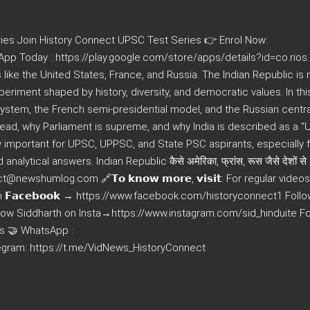
ies Join History Connect UPSC Test Series 👉 Enrol Now:
p Today : https://play.google.com/store/apps/details?id=co.rios.f
cs like the United States, France, and Russia. The Indian Republic is 
periment shaped by history, diversity, and democratic values. In thi
ystem, the French semi-presidential model, and the Russian centr
 head, why Parliament is supreme, and why India is described as a “
ly important for UPSC, UPPSC, and State PSC aspirants, especially 
lytical answers. Indian Republic कैसे अमेरिका, फ्रांस, रूस जैसे देशों से
ewshumlog.com 🔗𝗧𝗼 𝗸𝗻𝗼𝘄 𝗺𝗼𝗿𝗲, 𝘃𝗶𝘀𝗶𝘁: For regular videos
𝗙𝗮𝗰𝗲𝗯𝗼𝗼𝗸 → https://www.facebook.com/historyconnect1 Follo
Follow Siddharth on Insta→https://www.instagram.com/sid_hinduite F
 Us 🤝 WhatsApp :
gram: https://t.me/VidNews_HistoryConnect