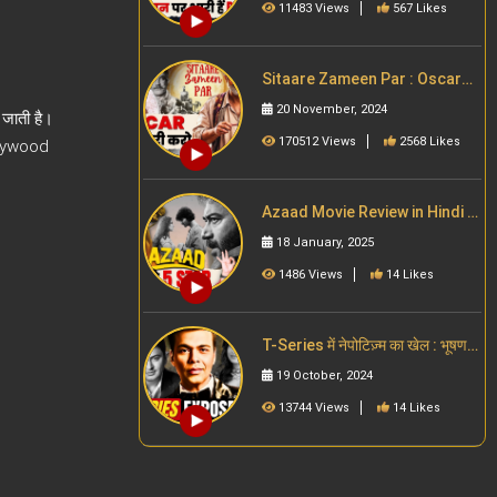
Bollywood |
11483 Views
567 Likes
Sitaare Zameen Par : Oscar
Awards जीतने की कोशिश में हैं Amir
20 November, 2024
जाती है।
Khan | Filmy Jaat Girl
170512 Views
2568 Likes
ollywood
Azaad Movie Review in Hindi |
Filmy Jaat Girl | Ajay Devgn |
18 January, 2025
Aaman Devgan | Rasha
Thadani
1486 Views
14 Likes
T-Series में नेपोटिज़्म का खेल : भूषण
कुमार और दिव्या खोसला कुमार का काला
19 October, 2024
सच
13744 Views
14 Likes