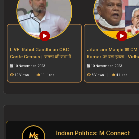
LIVE: Rahul Gandhi on OBC
Jitanram Manjhi का CM 
Caste Census। सतना की सभा में
Kumar पर बड़ा हमला | Vidhan
BJP और PM Modi पर बड़ा वार। MP
Sabha | Bihar Reservatio
10 November, 2023
10 November, 2023
Election 2023।
19 Views
11 Likes
8 Views
4 Likes
Indian Politics: M Connect