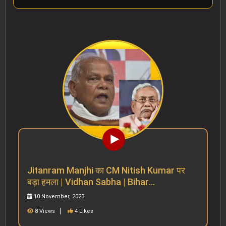
Tiger 3 पर क्या बोली Katrina Kaif | Salman
Khan | Bollywood | salman khan upcoming
movies
17 November, 2023
7 Views
1 Likes