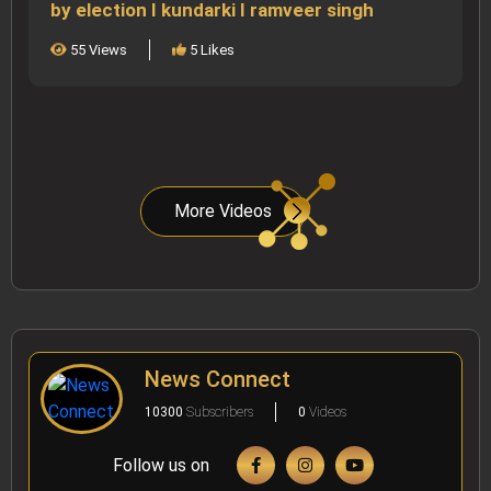
by election I kundarki I ramveer singh
55 Views
5 Likes
More Videos
News Connect
10300
Subscribers
0
Videos
Follow us on