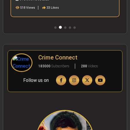
2358 Views
52 Likes
Crime Connect
183000
Subscribers
288
Videos
Follow us on