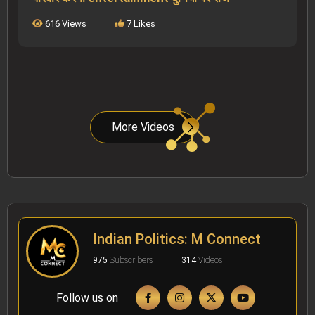
616 Views
7 Likes
More Videos
Indian Politics: M Connect
975
Subscribers
314
Videos
Follow us on