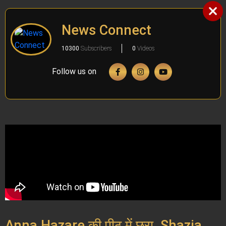
News Connect
10300
Subscribers
0
Videos
Follow us on
Anna Hazare की पीठ में छूरा, Shazia