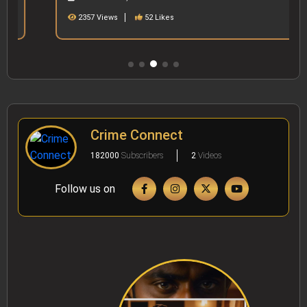
2357 Views
52 Likes
Crime Connect
182000
Subscribers
2
Videos
Follow us on