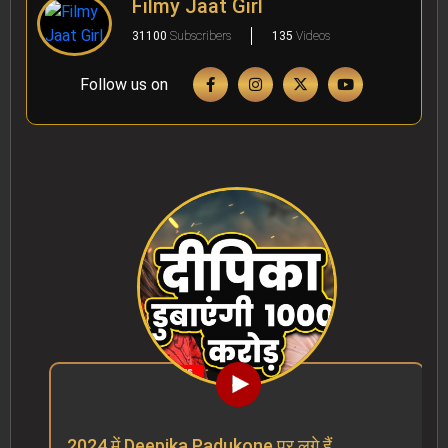
Filmy Jaat Girl
31100
Subscribers
135
Videos
Follow us on
2024 में Deepika Padukone पर लगे हैं