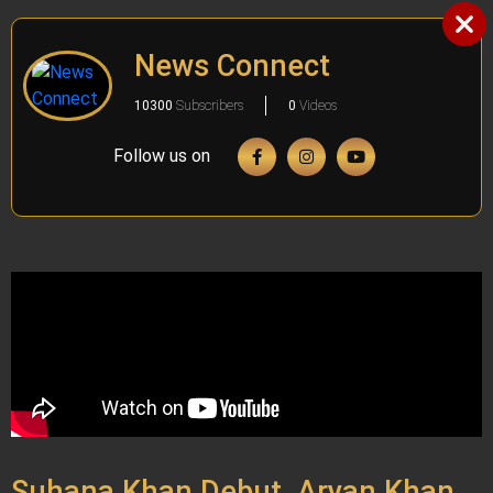
News Connect
10300
Subscribers
0
Videos
Follow us on
Suhana Khan Debut, Aryan Khan