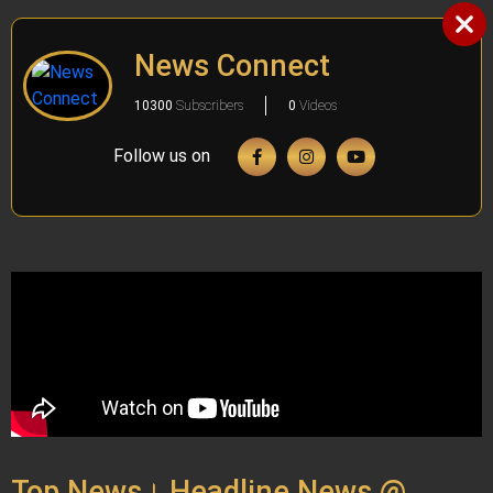
News Connect
10300
Subscribers
0
Videos
Follow us on
Top News। Headline News @