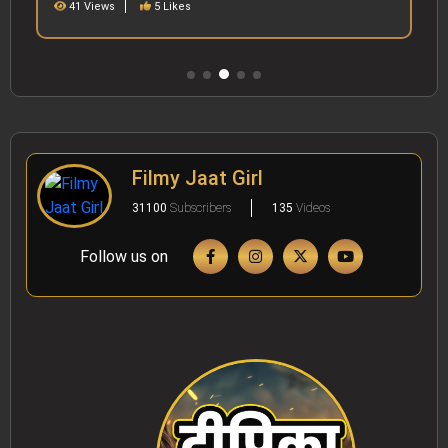
41 Views
5 Likes
Filmy Jaat Girl
31100
Subscribers
135
Videos
Follow us on