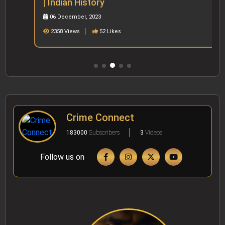
| Indian History
06 December, 2023
2358 Views
52 Likes
Crime Connect
183000
Subscribers
3
Videos
Follow us on