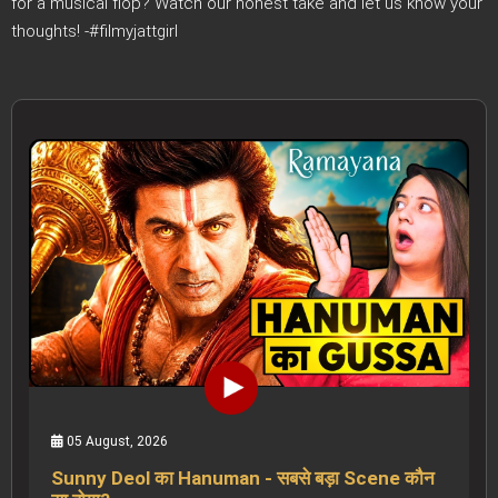
for a musical flop? Watch our honest take and let us know your
thoughts! -#filmyjattgirl
05 August, 2026
Sunny Deol का Hanuman - सबसे बड़ा Scene कौन