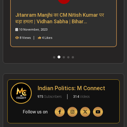
Jitanram Manjhi का CM Nitish Kumar पर
बड़ा हमला | Vidhan Sabha | Bihar
Reservation Bill
10 November, 2023
8 Views
4 Likes
Indian Politics: M Connect
975
Subscribers
314
Videos
Follow us on