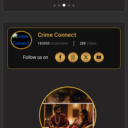
Crime Connect
183000
Subscribers
288
Videos
Follow us on