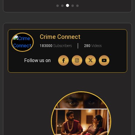
Crime Connect
183000
Subscribers
280
Videos
Follow us on